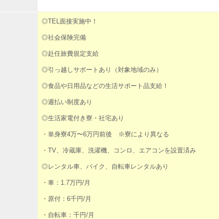
◎TEL面接実施中！
◎社会保険完備
◎赴任旅費規定支給
◎引っ越しサポートあり（対象地域のみ）
◎食品や日用品などの生活サポート品支給！
◎週払い制度あり
◎生活家電付き寮・社宅あり
・単身寮4万〜6万円前後 ※寮により異なる
・TV、冷蔵庫、洗濯機、コンロ、エアコンを設置済み
◎レンタル車、バイク、自転車レンタルあり
・車：1.7万円/月
・原付：6千円/月
・自転車：千円/月