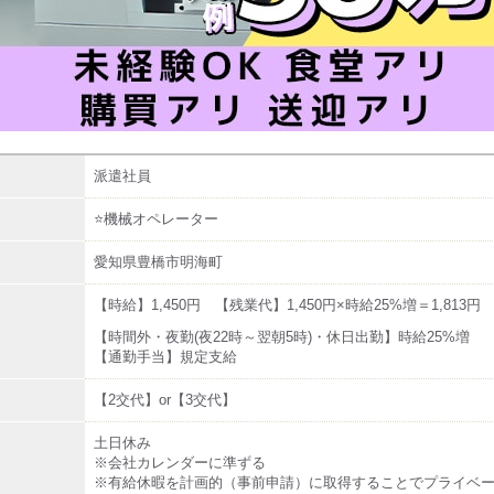
派遣社員
⭐機械オペレーター
愛知県豊橋市明海町
【時給】1,450円 【残業代】1,450円×時給25%増＝1,813円
【時間外・夜勤(夜22時～翌朝5時)・休日出勤】時給25%増
【通勤手当】規定支給
【2交代】or【3交代】
土日休み
※会社カレンダーに準ずる
※有給休暇を計画的（事前申請）に取得することでプライベ