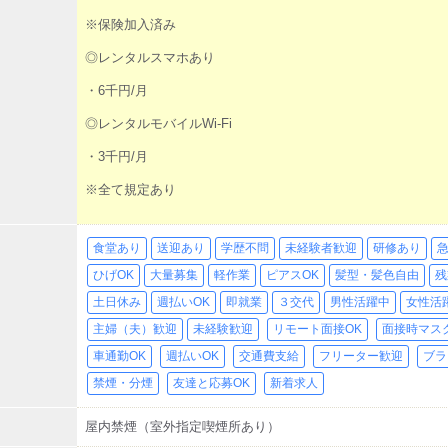
※保険加入済み
◎レンタルスマホあり
・6千円/月
◎レンタルモバイルWi-Fi
・3千円/月
※全て規定あり
食堂あり
送迎あり
学歴不問
未経験者歓迎
研修あり
ひげOK
大量募集
軽作業
ピアスOK
髪型・髪色自由
残
土日休み
週払いOK
即就業
３交代
男性活躍中
女性活
主婦（夫）歓迎
未経験歓迎
リモート面接OK
面接時マス
車通勤OK
週払いOK
交通費支給
フリーター歓迎
ブラ
禁煙・分煙
友達と応募OK
新着求人
屋内禁煙（室外指定喫煙所あり）