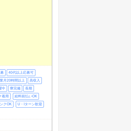
急募
40代以上応募可
業月20時間以上
高収入
躍中
寮完備
長期
ク着用
給料前払いOK
ンクOK
U・Iターン歓迎